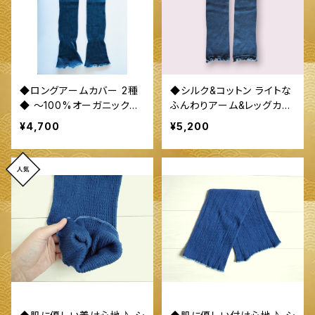
◆ロングアームカバー 2種
◆シルク&コットン ライトな
◆ ～100%オーガニックす
ふんわりアーム&レッグカバ
くも使用 醗酵建て伊勢藍染
ー◆ 〜100%オーガニック
¥4,700
¥5,200
～
すくも使用 醗酵建て伊勢藍
染～