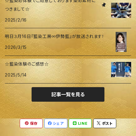
☆藍染め体験でご用意しております染め素材に
つきまして☆
2025/2/16
明日３月16日『藍染工房∞伊勢藍』が放送されます！
2026/3/15
☆藍染体験のご感想☆
2025/5/14
記事一覧を見る
保存
シェア
LINE
ポスト