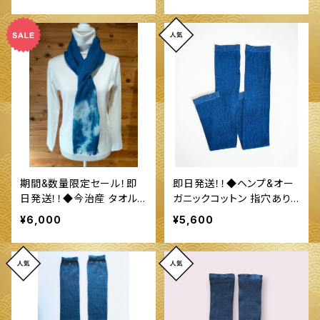
期間&数量限定セール！即
即日発送！！◆ヘンプ&オー
日発送！！◆今治産 タオル
ガニックコットン 指穴あり
地 ストール◆ ～100%オー
ロングアームカバー◆ ～10
¥6,000
¥5,600
ガニックすくも使用 醗酵建
0%オーガニックすくも使用
て伊勢藍染～
醗酵建て伊勢藍染～