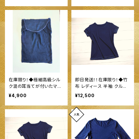
染～
在庫限り！◆極細高級シル
即日発送！！在庫限り！◆竹
ク混の耳当てが付いたマス
布 レディース 半袖 クルー
クになるネックウォーマー
ネック Tシャツ(M、Ｌサイズ)
¥4,900
¥12,500
◆ ～100%オーガニックす
◆ 〜100%オーガニック
くも使用 醗酵建て伊勢藍染
すくも使用 醗酵建て伊勢藍
～
染～