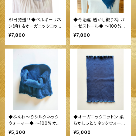
即日発送！！◆ベルギーリネ
◆今治産 透かし織り柄 ガ
ン(麻) &オーガニックコット
ーゼストール◆ ～100%オ
ン ストール◆ ～100%オー
ーガニックすくも使用 醗酵
¥7,800
¥7,800
ガニックすくも使用 醗酵建
建て伊勢藍染～
て伊勢藍染～
◆ふんわ～りシルクネック
◆オーガニックコットン 柔
ウォーマー◆ ～100%オー
らかしっとりネックウォーマ
ガニックすくも使用 醗酵建
ー◆ ～100%オーガニック
¥5,300
¥5,000
て伊勢藍染～
すくも使用 醗酵建て伊勢藍