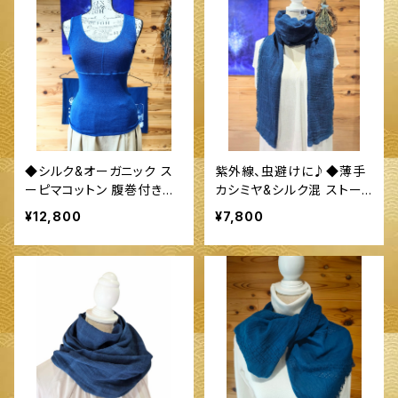
◆シルク&オーガニック ス
紫外線、虫避けに♪◆薄手
ーピマコットン 腹巻付きイ
カシミヤ&シルク混 ストー
ンナー ２種◆ ～100%オー
ル◆ ～100%オーガニック
¥12,800
¥7,800
ガニックすくも使用 醗酵建
すくも使用 醗酵建て伊勢藍
て伊勢藍染～
染～