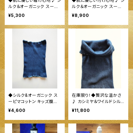
◆肌に優しい着け心地♪ シ
◆肌に優しい付け心地♪ シ
ルク＆オーガニック スーピ
ルク＆オーガニック スーピ
マコットン腹巻◆ ～100%
マコットン腹巻（ロングタイ
¥5,300
¥8,900
オーガニックすくも使用 醗
プ）◆ ～100%オーガニック
酵建て伊勢藍染～
すくも使用 醗酵建て伊勢藍
染～
◆シルク&オーガニック ス
在庫限り！◆贅沢な温かさ
ーピマコットン キッズ腹巻
♪ カシミヤ＆ワイルドシル
◆ ～100%オーガニックす
クが入ったロング腹巻◆ ～
¥4,600
¥11,800
くも使用 醗酵建て伊勢藍染
100%オーガニックすくも使
～
用 醗酵建て伊勢藍染～