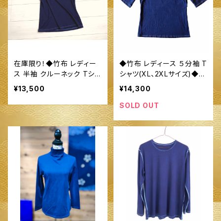
在庫限り！◆竹布 レディー
◆竹布 レディース ５分袖 T
ス 半袖 クルーネック Tシャ
シャツ(XL、2XLサイズ)◆
ツ（XL、2XL）◆ 〜100%
～100%オーガニックすくも
¥13,500
¥14,300
オーガニックすくも使用 醗
使用 醗酵建て伊勢藍染～
酵建て伊勢藍染～
SOLD OUT