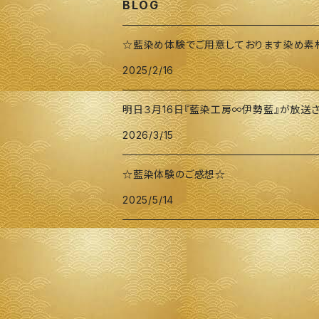
BLOG
☆藍染め体験でご用意しております染め素
2025/2/16
明日３月16日『藍染工房∞伊勢藍』が放送さ
2026/3/15
☆藍染体験のご感想☆
2025/5/14