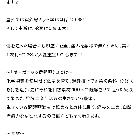
ます☆
屋外では紫外線カット率はほぼ 100％！！
そして虫避け、蛇避けに効果大！
傷を追った場合にも即座に止血、痛みを数秒で無くすため、常に
１枚持っておくと大変重宝いたします！！
〜『オーガニック伊勢藍染』とは〜
化学物質を使用せず藍草を育て、醗酵技術で藍染の染料「蒅(すく
も)」を造り、更にそれを自然素材 100%で醗酵させて造った染液
で染めた 醗酵二度仕込みの生きている藍染。
生きている醗酵藍染液は舐めると身体に良く、痛みを止め、自然
治癒力を活性化するので傷なども早く治ります。
〜素材〜