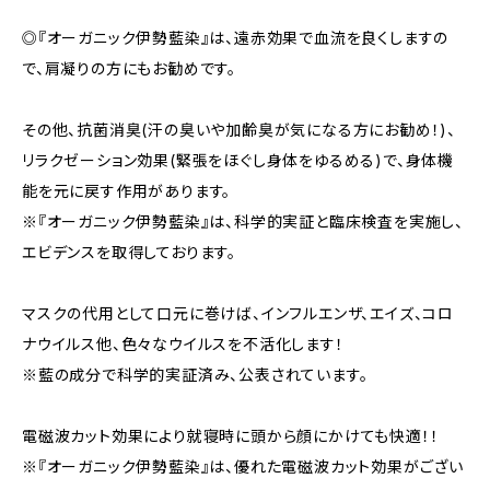
◎『オーガニック伊勢藍染』は、遠赤効果で血流を良くしますの
で、肩凝りの方にもお勧めです。
その他、抗菌消臭(汗の臭いや加齢臭が気になる方にお勧め！)、
リラクゼーション効果(緊張をほぐし身体をゆるめる)で、身体機
能を元に戻す作用があります。
※『オーガニック伊勢藍染』は、科学的実証と臨床検査を実施し、
エビデンスを取得しております。
マスクの代用として口元に巻けば、インフルエンザ、エイズ、コロ
ナウイルス他、色々なウイルスを不活化します！
※藍の成分で科学的実証済み、公表されています。
電磁波カット効果により就寝時に頭から顔にかけても快適！！
※『オーガニック伊勢藍染』は、優れた電磁波カット効果がござい