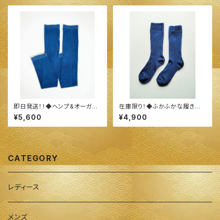
ーガニックすくも使用 醗酵建て
伊勢藍染～
即日発送！！◆ヘンプ&オーガニ
在庫限り！◆ふかふかな履き心
ックコットン 指穴ありロングア
地♪オーガニックコットン ロー
¥5,600
¥4,900
ームカバー◆ ～100%オーガニ
ゲージ先丸靴下◆ ～100%オ
ックすくも使用 醗酵建て伊勢藍
ーガニックすくも使用 醗酵建て
染～
伊勢藍染～
CATEGORY
レディース
メンズ