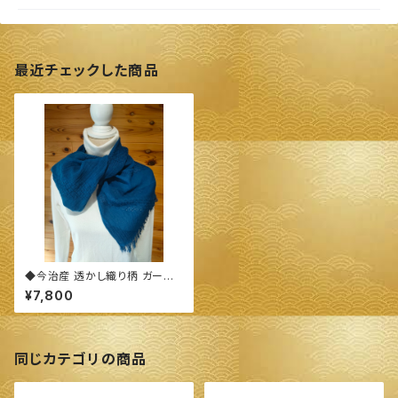
最近チェックした商品
◆今治産 透かし織り柄 ガーゼ
ストール◆ ～100%オーガニッ
¥7,800
クすくも使用 醗酵建て伊勢藍染
～
同じカテゴリの商品