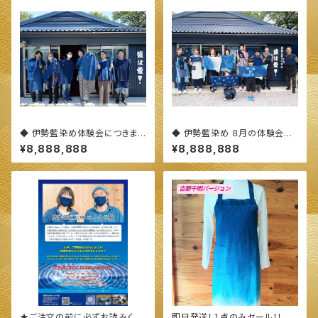
◆ 伊勢藍染め体験会につきまし
◆ 伊勢藍染め ８月の体験会に
て(概要)◆
つきまして ◆
¥8,888,888
¥8,888,888
★ご注文の前に必ずお読みくだ
即日発送！１点のみセール！！◆