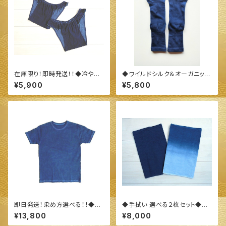
在庫限り！即時発送！！◆冷やさ
◆ワイルドシルク＆オーガニック
ない！締め付けない！！ふんどしよ
コットン踵有り５本指靴下(サイ
¥5,900
¥5,800
りも楽々！シルク＆ウール羽衣シ
ズ大きめ丈長タイプ)◆ ～100%
ョーツ◆ ～100%オーガニック
オーガニックすくも使用 醗酵建
すくも使用 醗酵建て伊勢藍染～
て伊勢藍染～
即日発送！染め方選べる！！◆オ
◆手拭い 選べる２枚セット◆
ーガニックコットン Ｔシャツ（Ｌサ
～100%オーガニックすくも使用
¥13,800
¥8,000
イズ）長袖&半袖◆ ～100%オ
醗酵建て伊勢藍染～