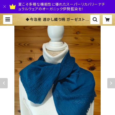
夏こそ多種な機能性に優れたスーパーリカバリーナチ
ュラルウェアのオーガニック伊勢藍染を！
◆今治産 透かし織り柄 ガーゼストー
ル◆ ～100%オーガニックすくも使用
醗酵建て伊勢藍染～ | 株式会社 伊勢
藍JAPAN