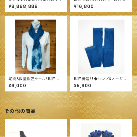
さい★
続·続·エプロン ◆ ～100%オー
¥8,888,888
¥16,800
ガニックすくも使用 醗酵建て伊
勢藍染～
期間&数量限定セール！即日発
即日発送！！◆ヘンプ&オーガニ
送！！◆今治産 タオル地 ストー
ックコットン 指穴ありロングア
¥6,000
¥5,600
ル◆ ～100%オーガニックすく
ームカバー◆ ～100%オーガニ
も使用 醗酵建て伊勢藍染～
ックすくも使用 醗酵建て伊勢藍
染～
その他の商品