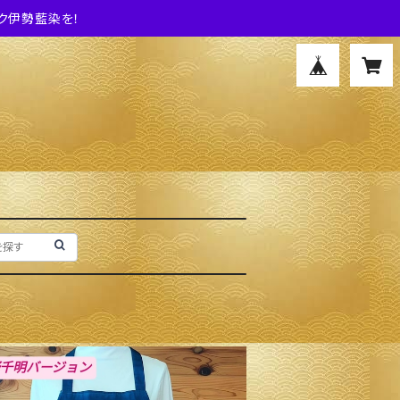
ク伊勢藍染を！