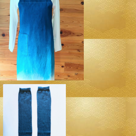
発送！１点のみセール！！◆ 続·続·エプロ
◆ ～100%オーガニックすくも使用 醗酵建
¥16,800
て伊勢藍染～
ングアームカバー 2種◆ ～100%オーガ
ニックすくも使用 醗酵建て伊勢藍染～