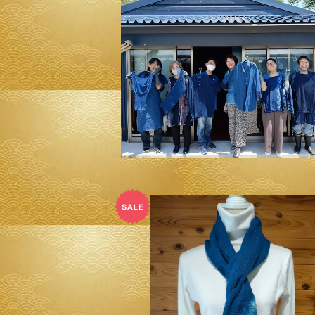
◆ 伊勢藍染め体験会につきまして(概要
¥8,888,888
期間&数量限定セール！即日発送！！◆
タオル地 ストール◆ ～100%オーガニ