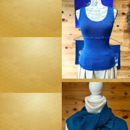
◆シルク&オーガニック スーピマコット
巻付きインナー ２種◆ ～100%オーガ
¥12,800
すくも使用 醗酵建て伊勢藍染～
◆今治産 透かし織り柄 ガーゼストール◆
00%オーガニックすくも使用 醗酵建て