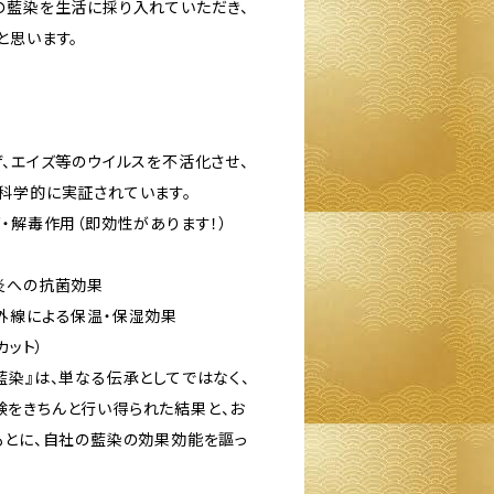
の藍染を生活に採り入れていただき、
と思います。
ザ、エイズ等のウイルスを不活化させ、
科学的に実証されています。
・解毒作用（即効性があります！）
炎への抗菌効果
外線による保温・保湿効果
カット）
藍染』は、単なる伝承としてではなく、
をきちんと行い得られた結果と、お
もとに、自社の藍染の効果効能を謳っ