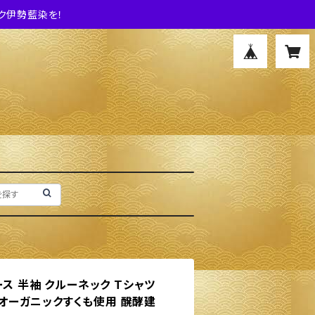
ク伊勢藍染を！
ス 半袖 クルーネック Tシャツ
0%オーガニックすくも使用 醗酵建