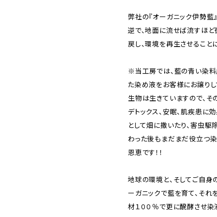
弊社の『オーガニック伊勢藍
逆で、地面に流せば流すほど
戻し、環境を再生させること
※当工房では、藍の青い染料
た染め液をお客様にお譲りし
生物は生きていますので、そ
デトックス、安眠、肌疾患に効
として畑に撒いたり、害虫駆
わった後もまだまだ役立つ染
恩恵です！！
地球の環境と、そしてご自身
ーガニックで藍を育て、それを
材１００％で更に醗酵させ染