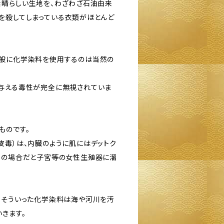
素晴らしい生地を、わざわざ石油由来
を殺してしまっている衣類がほとんど
全般に化学染料を使用するのは当然の
与える毒性が完全に無視されていま
ものです。
皮毒）は、内臓のように肌にはデットク
性の場合だと子宮等の女性生殖器に溜
、そういった化学染料は海や河川を汚
きます。