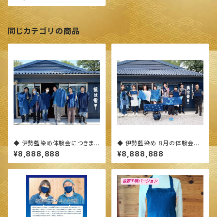
レッグウォーマー◆ ～100%オ
ーガニックすくも使用 醗酵建て
伊勢藍染～
同じカテゴリの商品
◆ 伊勢藍染め体験会につきまし
◆ 伊勢藍染め ８月の体験会に
て(概要)◆
つきまして ◆
¥8,888,888
¥8,888,888