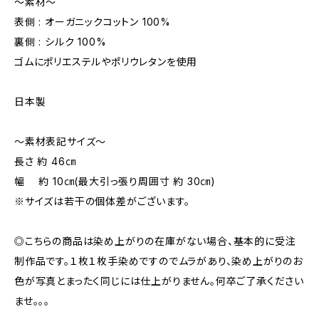
〜素材〜
表側 : オーガニックコットン 100%
裏側 : シルク 100%
ゴムにポリエステルやポリウレタンを使用
日本製
〜素材表記サイズ〜
長さ 約 46㎝
幅 約 10㎝(最大引っ張り周囲寸 約 30㎝)
※サイズは若干の個体差がございます。
◎こちらの商品は染め上がりの在庫がない場合、基本的に受注
制作品です。１枚１枚手染めですのでムラがあり、染め上がりのお
色が写真とまったく同じには仕上がりません。何卒ご了承ください
ませ。。。