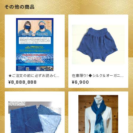
その他の商品
★ご注文の前に必ずお読みくだ
在庫限り！◆シルク＆オーガニッ
さい★
ク スーピマコットン ふっくら あ
¥8,888,888
¥6,900
ったか♪リラックスショーツ ２タ
イプ◆ ～100%オーガニックす
くも使用 醗酵建て伊勢藍染～