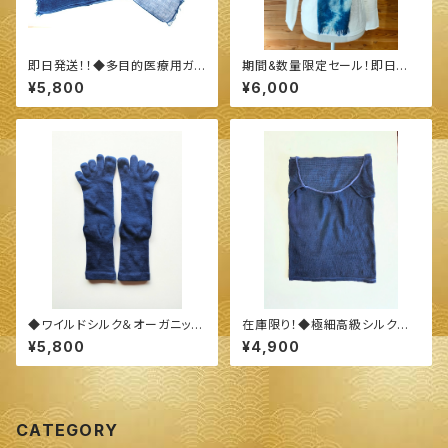
即日発送！！◆多目的医療用ガ
期間&数量限定セール！即日発
ーゼ（カット版）10枚セット◆
送！！◆今治産 タオル地 ストー
¥5,800
¥6,000
～100%オーガニックすくも使用
ル◆ ～100%オーガニックすく
醗酵建て伊勢藍染～
も使用 醗酵建て伊勢藍染～
◆ワイルドシルク＆オーガニック
在庫限り！◆極細高級シルク混
コットン踵有り５本指靴下(サイ
の耳当てが付いたマスクになる
¥5,800
¥4,900
ズ大きめ丈長タイプ)◆ ～100%
ネックウォーマー◆ ～100%オ
オーガニックすくも使用 醗酵建
ーガニックすくも使用 醗酵建て
て伊勢藍染～
伊勢藍染～
CATEGORY