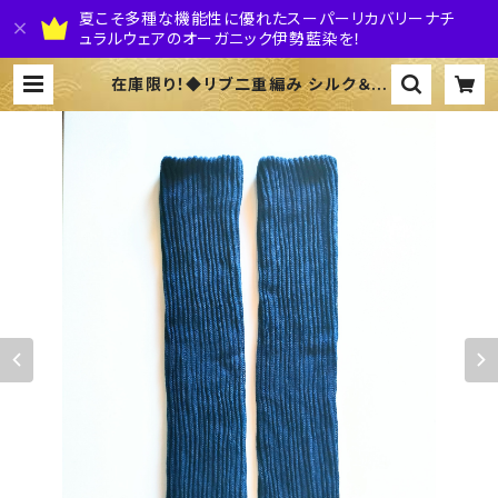
夏こそ多種な機能性に優れたスーパーリカバリーナチ
ュラルウェアのオーガニック伊勢藍染を！
在庫限り！◆リブ二重編み シルク＆オ
ーガニックコットン ロングレッグウォ
ーマー◆ ～100%オーガニックすくも
使用 醗酵建て伊勢藍染～ | 株式会社
伊勢藍JAPAN