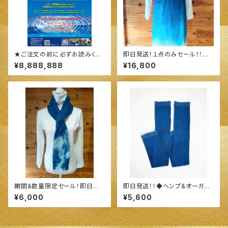
★ご注文の前に必ずお読みくだ
即日発送！１点のみセール！！◆
さい★
続·続·エプロン ◆ ～100%オー
¥8,888,888
¥16,800
ガニックすくも使用 醗酵建て伊
勢藍染～
期間&数量限定セール！即日発
即日発送！！◆ヘンプ&オーガニ
送！！◆今治産 タオル地 ストー
ックコットン 指穴ありロングア
¥6,000
¥5,600
ル◆ ～100%オーガニックすく
ームカバー◆ ～100%オーガニ
も使用 醗酵建て伊勢藍染～
ックすくも使用 醗酵建て伊勢藍
染～