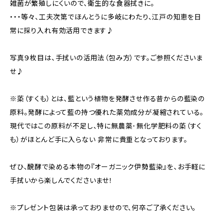
雑菌が繁殖しにくいので、衛生的な食器拭きに。
・・・等々、工夫次第でほんとうに多岐にわたり、江戸の知恵を日
常に採り入れ有効活用できます♪
写真９枚目は、手拭いの活用法（包み方）です。ご参照くださいま
せ♪
※蒅（すくも）とは、藍という植物を発酵させ作る昔からの藍染の
原料。発酵によって藍の持つ優れた薬効成分が凝縮されている。
現代ではこの原料が不足し、特に無農薬･無化学肥料の蒅（すく
も）がほとんど手に入らない 非常に貴重となっております。
ぜひ、醗酵で染める本物の『オーガニック伊勢藍染』を、お手軽に
手拭いから楽しんでくださいませ！
※プレゼント包装は承っておりませので、何卒ご了承ください。