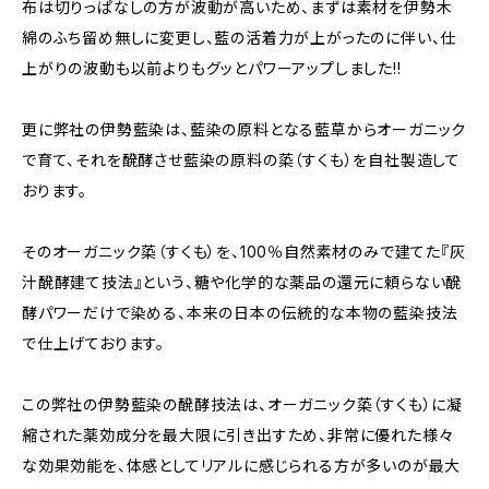
布は切りっぱなしの方が波動が高いため、まずは素材を伊勢木
綿のふち留め無しに変更し、藍の活着力が上がったのに伴い、仕
上がりの波動も以前よりもグッとパワーアップしました!!
更に弊社の伊勢藍染は、藍染の原料となる藍草からオーガニック
で育て、それを醗酵させ藍染の原料の蒅（すくも）を自社製造して
おります。
そのオーガニック蒅（すくも）を、100％自然素材のみで建てた『灰
汁醗酵建て技法』という、糖や化学的な薬品の還元に頼らない醗
酵パワーだけで染める、本来の日本の伝統的な本物の藍染技法
で仕上げております。
この弊社の伊勢藍染の醗酵技法は、オーガニック蒅（すくも）に凝
縮された薬効成分を最大限に引き出すため、非常に優れた様々
な効果効能を、体感としてリアルに感じられる方が多いのが最大