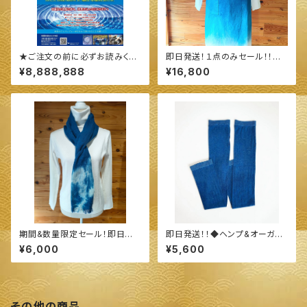
★ご注文の前に必ずお読みくだ
即日発送！１点のみセール！！◆
さい★
続·続·エプロン ◆ ～100%オー
¥8,888,888
¥16,800
ガニックすくも使用 醗酵建て伊
勢藍染～
期間&数量限定セール！即日発
即日発送！！◆ヘンプ&オーガニ
送！！◆今治産 タオル地 ストー
ックコットン 指穴ありロングア
¥6,000
¥5,600
ル◆ ～100%オーガニックすく
ームカバー◆ ～100%オーガニ
も使用 醗酵建て伊勢藍染～
ックすくも使用 醗酵建て伊勢藍
染～
その他の商品