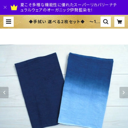
夏こそ多種な機能性に優れたスーパーリカバリーナチ
ュラルウェアのオーガニック伊勢藍染を！
◆手拭い 選べる２枚セット◆ ～10
0%オーガニックすくも使用 醗酵建て
伊勢藍染～ | 株式会社 伊勢藍JAPA
N