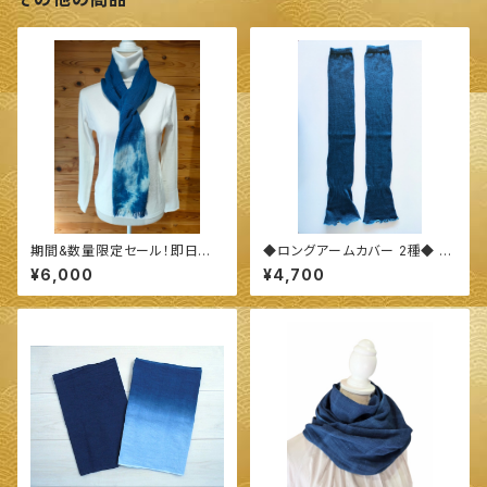
期間&数量限定セール！即日発
◆ロングアームカバー 2種◆ ～
送！！◆今治産 タオル地 ストー
100%オーガニックすくも使用
¥6,000
¥4,700
ル◆ ～100%オーガニックすく
醗酵建て伊勢藍染～
も使用 醗酵建て伊勢藍染～