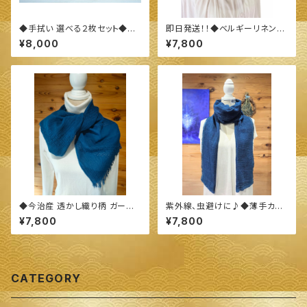
◆手拭い 選べる２枚セット◆
即日発送！！◆ベルギーリネン
～100%オーガニックすくも使用
(麻) &オーガニックコットン スト
¥8,000
¥7,800
醗酵建て伊勢藍染～
ール◆ ～100%オーガニックす
くも使用 醗酵建て伊勢藍染～
◆今治産 透かし織り柄 ガーゼ
紫外線、虫避けに♪◆薄手カシ
ストール◆ ～100%オーガニッ
ミヤ&シルク混 ストール◆ ～10
¥7,800
¥7,800
クすくも使用 醗酵建て伊勢藍染
0%オーガニックすくも使用 醗酵
～
建て伊勢藍染～
CATEGORY