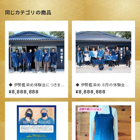
同じカテゴリの商品
◆ 伊勢藍染め体験会につきまし
◆ 伊勢藍染め ８月の体験会に
て(概要)◆
つきまして ◆
¥8,888,888
¥8,888,888