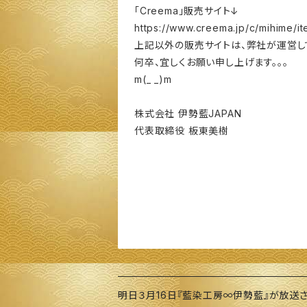
「Creema」販売サイト↓
https://www.creema.jp/c/mihime/i
上記以外の販売サイトは、弊社が運営し
何卒、宜しくお願い申し上げます。。。
m(_ _)m
株式会社 伊勢藍JAPAN
代表取締役 板東美樹
明日３月16日『藍染工房∞伊勢藍』が放送さ