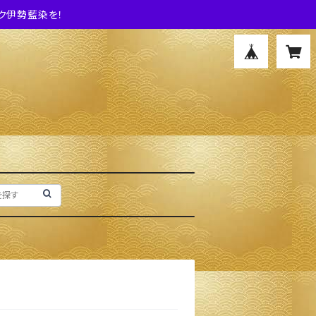
ク伊勢藍染を！