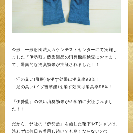
今般、一般財団法人カケンテストセンターにて実施し
ました『伊勢藍』藍染製品の消臭機能検査におきまし
て、驚異的な消臭効果が実証されました！！
・汗の臭い(酢酸)を消す効果は消臭率98%！
・足の臭い(イソ吉草酸)を消す効果は消臭率96%！
『伊勢藍』の強い消臭効果が科学的に実証されまし
た！！
だから、弊社の『伊勢藍』を施した靴下やTシャツは、
洗わずに何日も着用し続けても臭くならないので