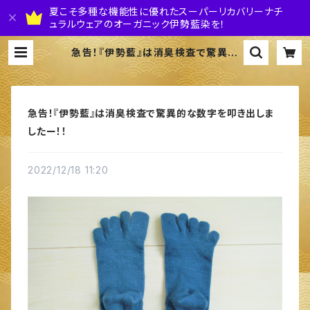
夏こそ多種な機能性に優れたスーパーリカバリーナチ
ュラルウェアのオーガニック伊勢藍染を！
急告！『伊勢藍』は消臭検査で驚異的
な数字を叩き出しましたー！！ | 株式
会社 伊勢藍JAPAN
急告！『伊勢藍』は消臭検査で驚異的な数字を叩き出しま
したー！！
2022/12/18 11:20