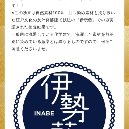
す！！
※この効果は自然素材100%、且つ染め素材も拘り抜い
た江戸文化の灰汁発酵建て技法の『伊勢藍』でのみ実
証された検査結果です。
一般的に流通している化学建て、洗濯した素材を無差
別に染めている藍染とは異なるものですので、何卒ご
留意くださいませ。