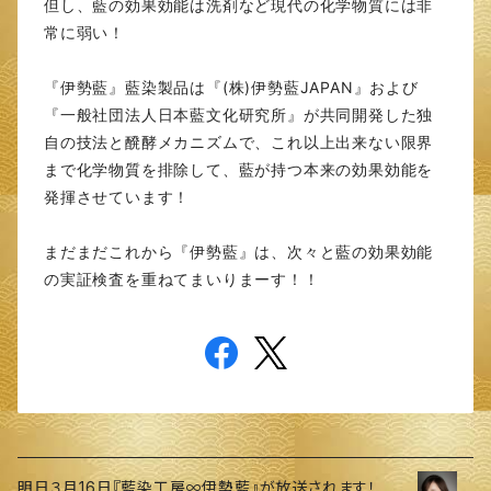
但し、藍の効果効能は洗剤など現代の化学物質には非
常に弱い！
『伊勢藍』藍染製品は『(株)伊勢藍JAPAN』および
『一般社団法人日本藍文化研究所』が共同開発した独
自の技法と醗酵メカニズムで、これ以上出来ない限界
まで化学物質を排除して、藍が持つ本来の効果効能を
発揮させています！
まだまだこれから『伊勢藍』は、次々と藍の効果効能
の実証検査を重ねてまいりまーす！！
明日３月16日『藍染工房∞伊勢藍』が放送されます！