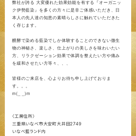
弊社が誇る 大変優れた効果効能を有する『オーガニッ
ク伊勢藍染』を多くの方々に是非ご体感いただき、日
本人の先人達の知恵の素晴らしさに触れていただきた
く存じます。
醗酵で染める藍染でしか体験することのできない微生
物の神秘さ、楽しさ、仕上がりの美しさを味わいたい
方、リラクゼーション効果で体調を整えたい方や痛み
を緩和させたい方等々、、、
皆様のご来店を、心よりお待ち申し上げておりま
す。。。
m(_ _)m
〈工房住所〉
三重県いなべ市大安町大井田2749
いなべ藍ランド内