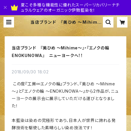
夏こそ多種な機能性に優れたスーパーリカバリーナチ
ュラルウェアのオーガニック伊勢藍染を！
当店ブランド 『美ひめ ～Mihime
～』・『エノクの輪 ENOKUNOWA』
ニューヨークへ！！ | 株式会社 伊勢藍
JAPAN
当店ブランド 『美ひめ ～Mihime～』・『エノクの輪
ENOKUNOWA』 ニューヨークへ！！
2018/09/30 18:02
この度『工房∞エノクの輪』ブランド、『美ひめ ～Mihime
～』と『エノクの輪 ～ENOKUNOWA～』から2作品が、ニュ
ーヨークの展示会に展示していただける運びとなりまし
た！
本藍染は染めの究極形であり、日本人が世界に誇れる発
酵技術を駆使した素晴らしい染め技法です！