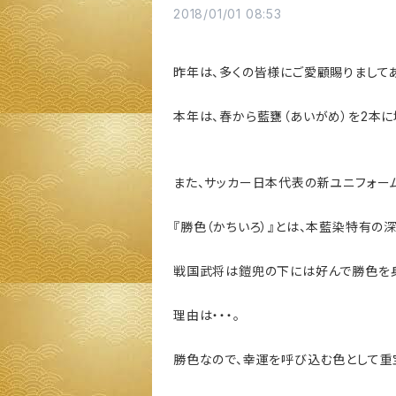
2018/01/01 08:53
昨年は、多くの皆様にご愛顧賜りまして
本年は、春から藍甕（あいがめ）を2本に
また、サッカー日本代表の新ユニフォーム
『勝色（かちいろ）』とは、本藍染特有の
戦国武将は鎧兜の下には好んで勝色を身
理由は・・・。
勝色なので、幸運を呼び込む色として重