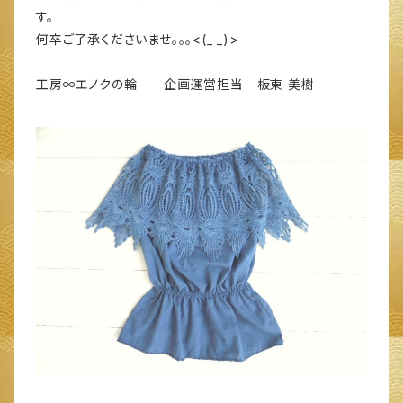
す。
何卒ご了承くださいませ。。。<(_ _)>
工房∞エノクの輪 企画運営担当 板東 美樹