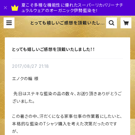
夏こそ多種な機能性に優れたスーパーリカバリーナチ
ュラルウェアのオーガニック伊勢藍染を！
とっても嬉しいご感想を頂戴いたしま
した！！ | 株式会社 伊勢藍JAPAN
とっても嬉しいご感想を頂戴いたしました！！
2017/08/27 21:18
エノクの輪 様
先日はステキな藍染の品の数々、お送り頂きありがとうご
ざいました。
この暑さの中、汗だくになる家事仕事の作業着にしたいと、
本格的な藍染のTシャツ購入を考えた次第だったのです
が、