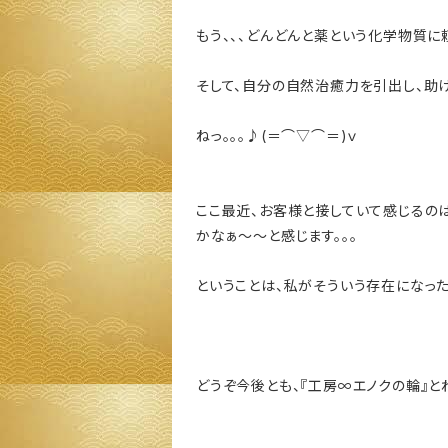
もう、、、どんどんと薬という化学物質に頼
そして、自分の自然治癒力を引出し、助け
ねっ。。。♪(＝⌒▽⌒＝)ｖ
ここ最近、お客様と接していて感じるの
かなぁ～～と感じます。。。
ということは、私がそういう存在になったとい
どうぞ今後とも、『工房∞エノクの輪』と