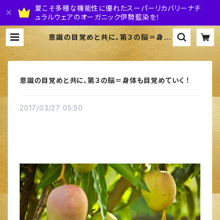
夏こそ多種な機能性に優れたスーパーリカバリーナチ
ュラルウェアのオーガニック伊勢藍染を！
意識の目覚めと共に、第３の脳＝身体
も目覚めていく ！ | 株式会社 伊勢藍J
APAN
意識の目覚めと共に、第３の脳＝身体も目覚めていく ！
2017/03/27 05:50