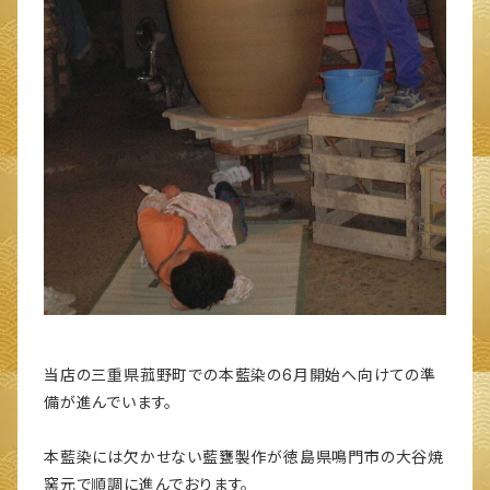
当店の三重県菰野町での本藍染の6月開始へ向けての準
備が進んでいます。
本藍染には欠かせない藍甕製作が徳島県鳴門市の大谷焼
窯元で順調に進んでおります。