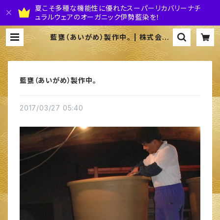
夏こそ多種な機能性に優れたスーパーリカバリーナチ
ュラルウェアのオーガニック伊勢藍染を！
藍甕（あいがめ）製作中。 | 株式会社
伊勢藍JAPAN
藍甕（あいがめ）製作中。
2017/03/27 05:40