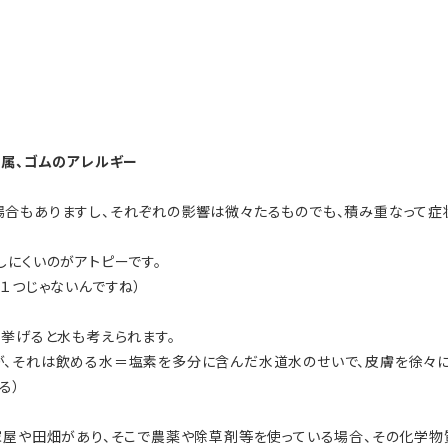
金属、ゴムのアレルギー
合もありますし、それぞれの影響は微々たるものでも、積み重なって症
しにくいのがアトピーです。
１つじゃないんですね）
て挙げると水も考えられます。
が、それは飲める水＝塩素を多分に含んだ水道水のせいで、皮膚を徐々
る）
家屋や田畑があり、そこで農薬や除草剤等を使っている場合、その化学