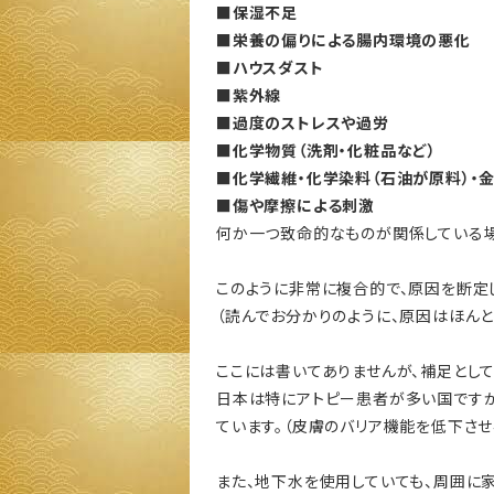
■保湿不足
■栄養の偏りによる腸内環境の悪化
■ハウスダスト
■紫外線
■過度のストレスや過労
■化学物質（洗剤・化粧品など）
■化学繊維・化学染料（石油が原料）・
■傷や摩擦による刺激
何か一つ致命的なものが関係している場
このように非常に複合的で、原因を断定
（読んでお分かりのように、原因はほんと
ここには書いてありませんが、補足とし
日本は特にアトピー患者が多い国です
ています。（皮膚のバリア機能を低下させ
また、地下水を使用していても、周囲に