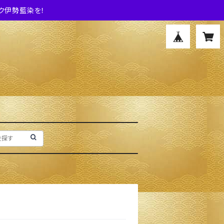
ク伊勢藍染を！