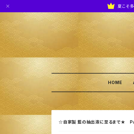
夏こそ多
HOME
☆自家製 藍の抽出液に至るまで★ Pa