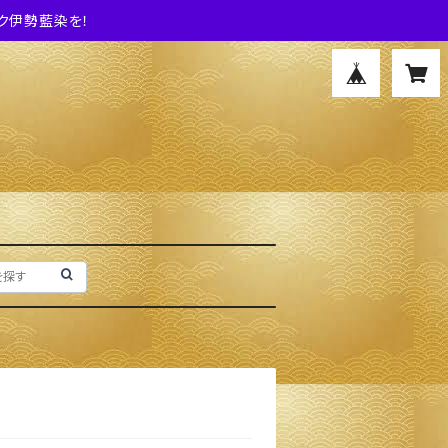
ク伊勢藍染を！