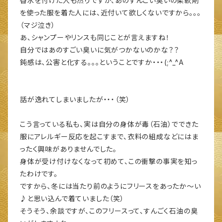
香水を付けた人も然りですが、あのすんごい臭いの柔軟剤
を使った服を着た人には、近付いて欲しくないですから。。。
（マジ泣き）
あ、シャンプーやリンスも同じことが言えますね！
自分ではあのすごい臭いに気がつかないのかな？？
鈍感は、公害と化する。。。ということですか・・・(;^_^A
話が逸れてしまいましたが・・・（笑）
こう言っている私も、実は自分の身体が毒（石油）でできた
服にアレルギー反応を起こすまで、衣料の組成などにはま
ったく興味がありませんでした。
身体が受け付けなくなって初めて、この衝撃の事実を知っ
たわけです。
ですから、冬には当たり前のようにフリースをあったか～い
♪と思い込んで着ていました（笑）
そうそう、余談ですが、このフリースって、すんごく石油の臭