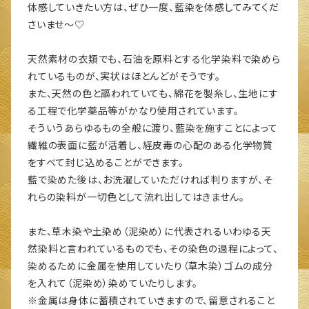
体感していきたい方は、ぜひ一度、藍染を体感してみてくだ
さいませ～♡
天然素材の衣類でも、石油を原料とする化学染料で染めら
れているものが、実状はほとんどがそうです。
また、天然の色と謳われていても、綿花を製糸し、生地にす
る工程で化学薬品等がかなり使用されています。
そういうあらゆるもの全般に渡り、藍染を施すことによって
繊維の表面に藍が活着し、経皮毒の心配のある化学物質
をすべて封じ込めることができます。
藍で染めた後は、お洗濯していただければ判りますが、そ
れらの染料が一切色として流れ出してはきません。
また、草木染や土染め（泥染め）に代表されるいわゆる天
然染料と言われているものでも、その染色の過程によって、
染めるために金属を使用していたり（草木染）ゴムの成分
を入れて（泥染め）染めていたりします。
※金属は身体に蓄積されていきますので、留意されること