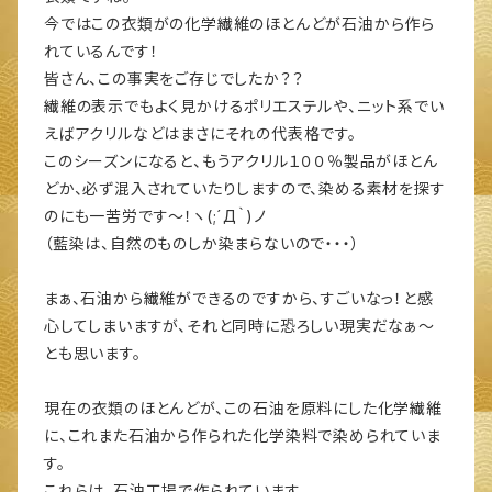
今ではこの衣類がの化学繊維のほとんどが石油から作ら
れているんです！
皆さん、この事実をご存じでしたか？？
繊維の表示でもよく見かけるポリエステルや、ニット系でい
えばアクリルなどはまさにそれの代表格です。
このシーズンになると、もうアクリル１００％製品がほとん
どか、必ず混入されていたりしますので、染める素材を探す
のにも一苦労です～！ヽ(;´Д｀)ノ
（藍染は、自然のものしか染まらないので・・・）
まぁ、石油から繊維ができるのですから、すごいなっ！と感
心してしまいますが、それと同時に恐ろしい現実だなぁ～
とも思います。
現在の衣類のほとんどが、この石油を原料にした化学繊維
に、これまた石油から作られた化学染料で染められていま
す。
これらは、石油工場で作られています。