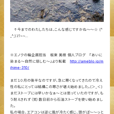
↑今までのわたしたちは、こんな感じですかね～～☆ (^
_^;)ｺﾜ~~…
※エノクの輪企画担当 板東 美樹 個人ブログ 『あいに
染まる～自然に慈しむ～』より転載
http://ameblo.jp/m
ihime-310/
まだ１０月の後半なのですが、急に寒くなってきたので冷え
性の私にとっては結構この寒さが堪え始めました。(＞_＜)
まだストーブには早いかなぁ～とは思っていたのですが、も
う耐えきれず（笑）数日前から石油ストーブを使い始めまし
た。
私の場合、エアコンは逆に風が冷たく感じ、頭がぼ～～っと