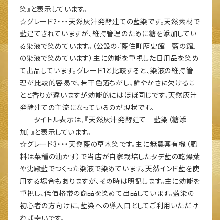
染』と表示しています。
☆グレード2・・・天然灰汁発酵建ての藍染です。天然素材で
藍建てされていますが、維持管理のために糖を添加してい
る染液で染めています。（公設の『藍住町歴史館 藍の館』
の染液で染めています）主に効能を重視した日用品を染め
て出品しています。グレード1と比較すると、染液の維持管
理が比較的容易で、若干色落ちがし、鮮やかさに欠けるこ
とと香りが違いますが効能的にはほぼ同じです。天然灰汁
発酵建ての主流になっているのが現状です。
タイトル表示は、『天然灰汁発酵建て 藍染（糖添
加）』と表示しています。
☆グレード3・・・天然藍の草木染です。主に無農薬有機（肥
料は菜種の油かす）で当店が自家栽培したタデ藍の乾燥葉
や沈殿藍でつくった染液で染めています。天然インド藍を使
用する場合もありますが、その時は明記します。主に効能を
重視し、低価格帯の商品を染めて出品しています。藍染の
初心者の方向けに、藍染への導入口としてご利用いただけ
れば幸いです。