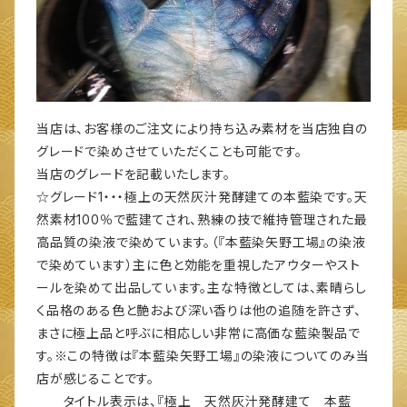
当店は、お客様のご注文により持ち込み素材を当店独自の
グレードで染めさせていただくことも可能です。
当店のグレードを記載いたします。
☆グレード1・・・極上の天然灰汁発酵建ての本藍染です。天
然素材100％で藍建てされ、熟練の技で維持管理された最
高品質の染液で染めています。（『本藍染矢野工場』の染液
で染めています）主に色と効能を重視したアウターやスト
ールを染めて出品しています。主な特徴としては、素晴らし
く品格のある色と艶および深い香りは他の追随を許さず、
まさに極上品と呼ぶに相応しい非常に高価な藍染製品で
す。※この特徴は『本藍染矢野工場』の染液についてのみ当
店が感じることです。
タイトル表示は、『極上 天然灰汁発酵建て 本藍