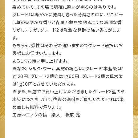
染めていて、その場で明確に違いが判るのは香りです。
グレード1は緩やかに発酵しきった芳醇さの中に、どこか干
し草の爽やかな香りと森羅万象を物語るような深淵な香
りがしますが、グレード2は急激な発酵の強い香りがしま
す。
もちろん、感性はそれぞれ違いますのでグレード選択はお
客様にお任せいたします。
よろしくお願い申し上げます。
※なお、シルク・ウール素材の場合は、グレード1本藍染は1
ｇ120円、グレード2藍染は1ｇ60円、グレード3藍の草木染
は1ｇ30円とさせていただきます。
※また、当店でお買い上げいただきましたグレード3藍の草
木染につきましては、往復の送料をご負担いただければ染
め直しも無料で承ります。
工房∞エノクの輪 染人 板東 亮