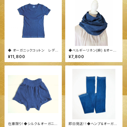
◆ オーガニックコットン レディ
◆ベルギーリネン(麻) &オーガ
ースＴシャツ◆ ～100%オーガ
ニックコットン ストール◆ ～10
¥11,800
¥7,800
ニックすくも使用 醗酵建て伊勢
0%オーガニックすくも使用 醗酵
藍染～
建て伊勢藍染～
在庫限り！◆シルク＆オーガニッ
即日発送！！◆ヘンプ&オーガニ