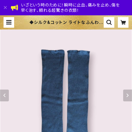
いざという時のために！瞬時に止血、痛みを止め、傷を
早く治す、頼れる超驚きの衣類！
◆シルク&コットン ライトなふんわり
アーム&レッグカバー◆ 〜100%オー
ガニックすくも使用 醗酵建て伊勢藍染
～ | 株式会社 伊勢藍JAPAN