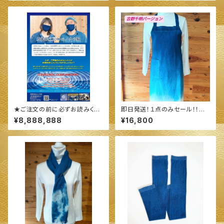
★ご注文の前に必ずお読みくだ
即日発送！１点のみセール！！◆
さい★
続·続·エプロン ◆ ～100%オー
¥8,888,888
¥16,800
ガニックすくも使用 醗酵建て伊
勢藍染～