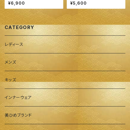
ク スーピマコットン ふっくら あ
ックコットン 指穴ありロングア
¥6,900
¥5,600
ったか♪リラックスショーツ ２タ
ームカバー◆ ～100%オーガニ
イプ◆ ～100%オーガニックす
ックすくも使用 醗酵建て伊勢藍
くも使用 醗酵建て伊勢藍染～
染～
CATEGORY
レディース
メンズ
キッズ
インナーウェア
美ひめブランド