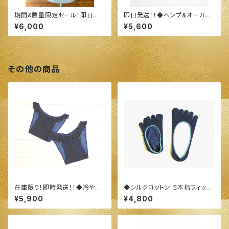
期間&数量限定セール！即日発
即日発送！！◆ヘンプ&オーガニ
送！！◆今治産 タオル地 ストー
ックコットン 指穴ありロングア
¥6,000
¥5,600
ル◆ ～100%オーガニックすく
ームカバー◆ ～100%オーガニ
も使用 醗酵建て伊勢藍染～
ックすくも使用 醗酵建て伊勢藍
染～
その他の商品
在庫限り！即時発送！！◆冷やさ
◆シルクコットン ５本指フィット
ない！締め付けない！！ふんどしよ
カバー◆ ～100%オーガニック
¥5,900
¥4,800
りも楽々！シルク＆ウール羽衣シ
すくも使用 醗酵建て伊勢藍染～
ョーツ◆ ～100%オーガニック
すくも使用 醗酵建て伊勢藍染～