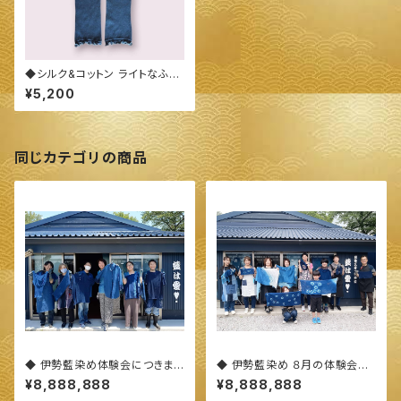
◆シルク&コットン ライトなふん
わりアーム&レッグカバー◆ 〜1
¥5,200
00%オーガニックすくも使用 醗
酵建て伊勢藍染～
同じカテゴリの商品
◆ 伊勢藍染め体験会につきまし
◆ 伊勢藍染め ８月の体験会に
て(概要)◆
つきまして ◆
¥8,888,888
¥8,888,888