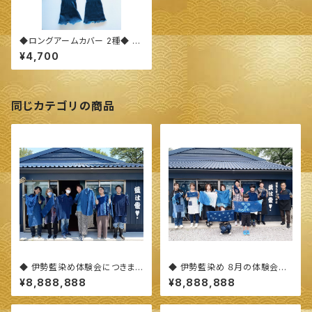
◆ロングアームカバー 2種◆ ～
100%オーガニックすくも使用
¥4,700
醗酵建て伊勢藍染～
同じカテゴリの商品
◆ 伊勢藍染め体験会につきまし
◆ 伊勢藍染め ８月の体験会に
て(概要)◆
つきまして ◆
¥8,888,888
¥8,888,888