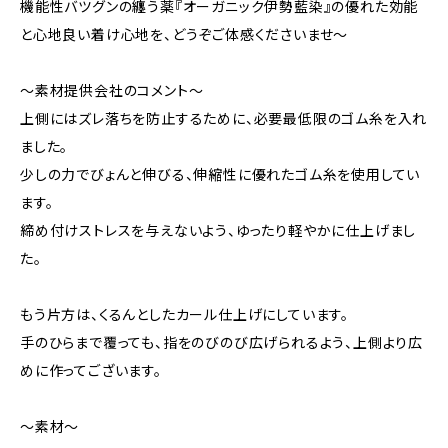
機能性バツグンの纏う薬『オーガニック伊勢藍染』の優れた効能
と心地良い着け心地を、どうぞご体感くださいませ～
～素材提供会社のコメント～
上側にはズレ落ちを防止するために、必要最低限のゴム糸を入れ
ました。
少しの力でびょんと伸びる、伸縮性に優れたゴム糸を使用してい
ます。
締め付けストレスを与えないよう、ゆったり軽やかに仕上げまし
た。
もう片方は、くるんとしたカール仕上げにしています。
手のひらまで覆っても、指をのびのび広げられるよう、上側より広
めに作ってございます。
～素材～