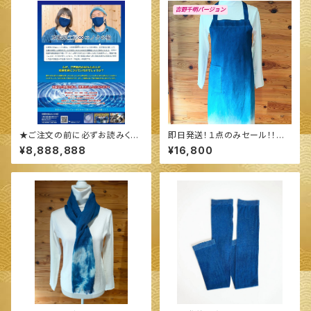
★ご注文の前に必ずお読みくだ
即日発送！１点のみセール！！◆
さい★
続·続·エプロン ◆ ～100%オー
¥8,888,888
¥16,800
ガニックすくも使用 醗酵建て伊
勢藍染～