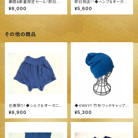
期間&数量限定セール！即日発
即日発送！！◆ヘンプ&オーガニ
送！！◆今治産 タオル地 ストー
ックコットン 指穴ありロングア
¥6,000
¥5,600
ル◆ ～100%オーガニックすく
ームカバー◆ ～100%オーガニ
も使用 醗酵建て伊勢藍染～
ックすくも使用 醗酵建て伊勢藍
染～
その他の商品
在庫限り！◆シルク＆オーガニッ
◆4WAY!! 竹布ワッチキャップ◆
ク スーピマコットン ふっくら あ
～100%オーガニックすくも使用
¥6,900
¥5,300
ったか♪リラックスショーツ ２タ
醗酵建て伊勢藍染～
イプ◆ ～100%オーガニックす
くも使用 醗酵建て伊勢藍染～