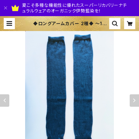
夏こそ多種な機能性に優れたスーパーリカバリーナチ
ュラルウェアのオーガニック伊勢藍染を！
◆ロングアームカバー 2種◆ ～10
0%オーガニックすくも使用 醗酵建て
伊勢藍染～ | 株式会社 伊勢藍JAPA
N