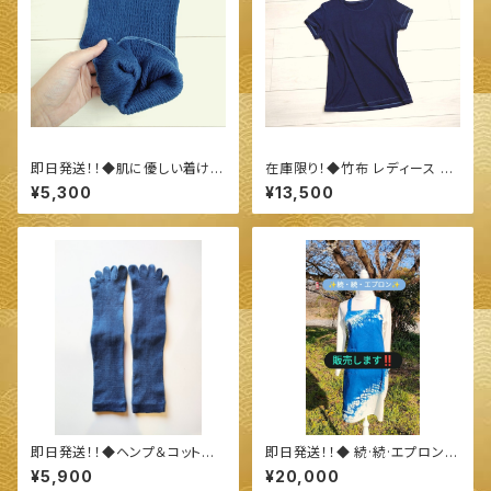
即日発送！！◆肌に優しい着け心
在庫限り！◆竹布 レディース 半
地♪ シルク＆オーガニック スー
袖 クルーネック Tシャツ（XL、2
¥5,300
¥13,500
ピマコットン腹巻◆ ～100%オ
XL）◆ 〜100%オーガニック
ーガニックすくも使用 醗酵建て
すくも使用 醗酵建て伊勢藍染～
伊勢藍染～
即日発送！！◆ヘンプ＆コットン
即日発送！！◆ 続·続·エプロン
５本指ソックス◆ ～100%オー
◆ ～100%オーガニックすくも
¥5,900
¥20,000
ガニックすくも使用 醗酵建て伊
使用 醗酵建て伊勢藍染～