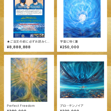
★ご注文の前に必ずお読みくだ
宇宙に咲く蓮
さい★
¥8,888,888
¥250,000
Perfect Freedom
プロ―テンノイア