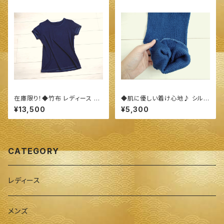
在庫限り！◆竹布 レディース 半
◆肌に優しい着け心地♪ シルク
袖 クルーネック Tシャツ（XL、2
＆オーガニック スーピマコットン
¥13,500
¥5,300
XL）◆ 〜100%オーガニック
腹巻◆ ～100%オーガニックす
すくも使用 醗酵建て伊勢藍染～
くも使用 醗酵建て伊勢藍染～
CATEGORY
レディース
メンズ