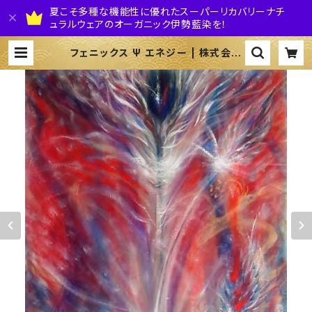
夏こそ多種な機能性に優れたスーパーリカバリーナチ
ュラルウェアのオーガニック伊勢藍染を！
フェニックス Ψ エネジー | 株式会社
伊勢藍JAPAN