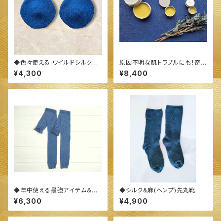
◆色々使える ワイルドシルク&
原因不明な肌トラブルにも！奇跡
メリノウールの胸あて(パッド)◆
のバーム！！◆ 藍の万能バーム
¥4,300
¥8,400
～100%オーガニックすくも使用
大サイズ 26g ◆
醗酵建て伊勢藍染～
◆年中使える最強アイテム＆最
◆シルク&麻(ヘンプ)先丸靴下
高の手触り！ワイルドシルク10
◆ ～100%オーガニックすくも
¥6,300
¥4,900
0％ ロングアームカバー◆ ～1
使用 醗酵建て伊勢藍染～
00%オーガニックすくも使用 醗
酵建て伊勢藍染～