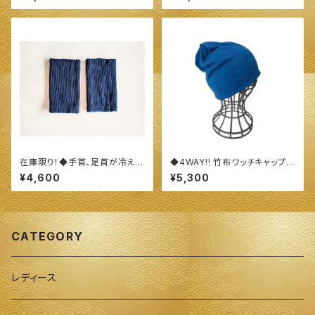
0%オーガニックすくも使用 醗酵
XL）◆ 〜100%オーガニック
建て伊勢藍染～
すくも使用 醗酵建て伊勢藍染～
在庫限り！◆手首、足首が冷える
◆4WAY!! 竹布ワッチキャップ◆
方に！ シルク＆コットン 手首足
～100%オーガニックすくも使用
¥4,600
¥5,300
首ウォーマー◆ ～100%オーガ
醗酵建て伊勢藍染～
ニックすくも使用 醗酵建て伊勢
藍染～
CATEGORY
レディース