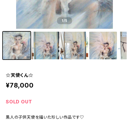
1
/5
☆天使くん☆
¥78,000
SOLD OUT
黒人の子供天使を描いた珍しい作品です♡