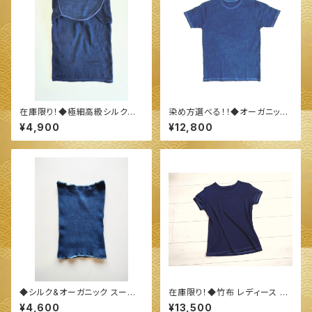
在庫限り！◆極細高級シルク混
染め方選べる！！◆オーガニック
の耳当てが付いたマスクになる
コットン Ｔシャツ（S、Ｍサイズ）
¥4,900
¥12,800
ネックウォーマー◆ ～100%オ
長袖&半袖◆ ～100%オーガニ
ーガニックすくも使用 醗酵建て
ックすくも使用 醗酵建て伊勢藍
伊勢藍染～
染～
◆シルク&オーガニック スーピ
在庫限り！◆竹布 レディース 半
マコットン キッズ腹巻◆ ～10
袖 クルーネック Tシャツ（XL、2
¥4,600
¥13,500