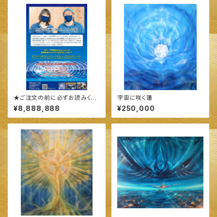
★ご注文の前に必ずお読みくだ
宇宙に咲く蓮
さい★
¥8,888,888
¥250,000