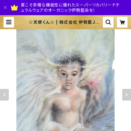
夏こそ多種な機能性に優れたスーパーリカバリーナチ
ュラルウェアのオーガニック伊勢藍染を！
☆天使くん☆ | 株式会社 伊勢藍JAP
AN