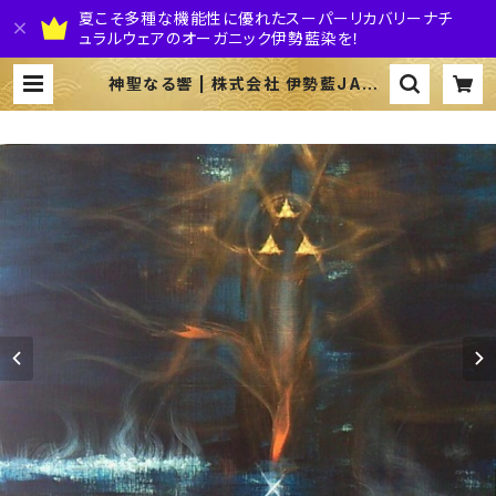
夏こそ多種な機能性に優れたスーパーリカバリーナチ
ュラルウェアのオーガニック伊勢藍染を！
神聖なる響 | 株式会社 伊勢藍JAPA
N