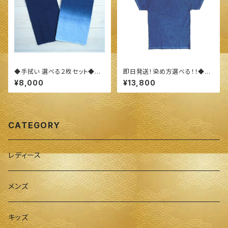
◆手拭い 選べる２枚セット◆
即日発送！染め方選べる！！◆オ
～100%オーガニックすくも使用
ーガニックコットン Ｔシャツ（Ｌサ
¥8,000
¥13,800
醗酵建て伊勢藍染～
イズ）長袖&半袖◆ ～100%オ
ーガニックすくも使用 醗酵建て
伊勢藍染～
CATEGORY
レディース
メンズ
キッズ