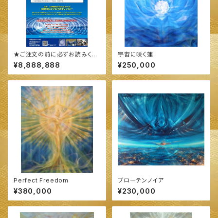
★ご注文の前に必ずお読みくだ
宇宙に咲く蓮
さい★
¥8,888,888
¥250,000
Perfect Freedom
プロ―テンノイア
¥380,000
¥230,000