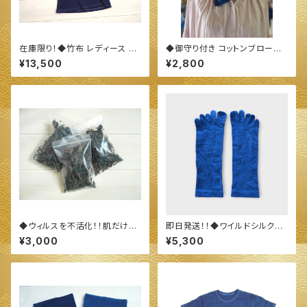
在庫限り！◆竹布 レディース 半
◆御守り付き コットンブロード
袖 クルーネック Tシャツ（XL、2
生地 ハンカチーフ&バンダナ◆
¥13,500
¥2,800
XL）◆ 〜100%オーガニック
～100%オーガニックすくも使用
すくも使用 醗酵建て伊勢藍染～
醗酵建て伊勢藍染～
◆ウィルスを不活化！！肌だけじ
即日発送！！◆ワイルドシルク＆
ゃない！ 歯周病予防にも！！藍の
オーガニックコットン５本指靴下
¥3,000
¥5,300
乾燥葉◆
◆ ～100%オーガニックすくも
使用 醗酵建て伊勢藍染～