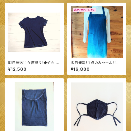
即日発送！！在庫限り！◆竹布 レ
即日発送！１点のみセール！！◆
ディース 半袖 クルーネック Tシ
続·続·エプロン ◆ ～100%オー
¥12,500
¥16,800
ャツ(M、Ｌサイズ)◆ 〜100%
ガニックすくも使用 醗酵建て伊
オーガニックすくも使用 醗酵建
勢藍染～
て伊勢藍染～