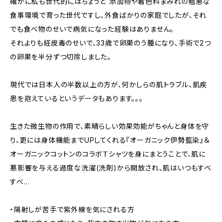
確かに私も世代的にはちょうど 添加物や着色料まみれの粗悪な
食事環境で育った世代ですし、外食ばかりの家庭でしたが、それ
でも食べ物のせいで病気になった経験はありません。
それよりも経皮毒のせいで、33歳で卵巣のう腫になり、手術で2つ
の卵巣を半分ずつ切除しました。
現代では日本人の半数以上の方が、何かしらの肌トラブル、肌疾
患を抱えているというデータもあります。。。
生きた微生物の作用で、素晴らしい効果効能がちゃんと身体を守
り、更には身体機能までUPしてくれる『オーガニック伊勢藍染』＆
オーガニックコットンのコラボＴシャツを身にまとうことで、肌に
悪影響を与える過度な洗濯(洗剤)から開放され、肌はいつもすべ
すべ…
・陽射しが苦手で紫外線を気にされる方