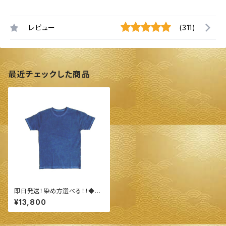
レビュー
(311)
最近チェックした商品
即日発送！染め方選べる！！◆オ
ーガニックコットン Ｔシャツ（Ｌサ
¥13,800
イズ）長袖&半袖◆ ～100%オ
ーガニックすくも使用 醗酵建て
伊勢藍染～