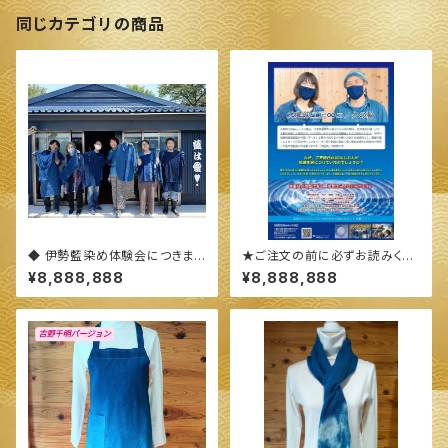
同じカテゴリの商品
◆ 伊勢藍染め体験会につきまし
★ご注文の前に必ずお読みくだ
て(概要)◆
さい★
¥8,888,888
¥8,888,888