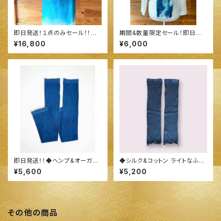
即日発送！１点のみセール！！◆
期間&数量限定セール！即日発
続·続·エプロン ◆ ～100%オー
送！！◆今治産 タオル地 ストー
¥16,800
¥6,000
ガニックすくも使用 醗酵建て伊
ル◆ ～100%オーガニックすく
勢藍染～
も使用 醗酵建て伊勢藍染～
即日発送！！◆ヘンプ&オーガニ
◆シルク&コットン ライトなふん
ックコットン 指穴ありロングア
わりアーム&レッグカバー◆ 〜1
¥5,600
¥5,200
ームカバー◆ ～100%オーガニ
00%オーガニックすくも使用 醗
ックすくも使用 醗酵建て伊勢藍
酵建て伊勢藍染～
染～
その他の商品