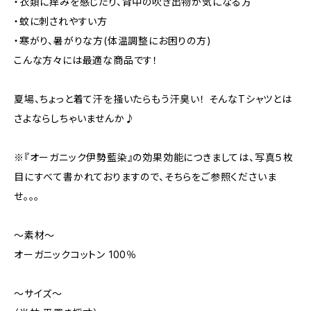
・衣類に痒みを感じたり、背中の吹き出物が気になる方
・蚊に刺されやすい方
・寒がり、暑がりな方(体温調整にお困りの方)
こんな方々には最適な商品です！
夏場、ちょっと着て汗を掻いたらもう汗臭い！ そんなTシャツとは
さよならしちゃいませんか♪
※『オーガニック伊勢藍染』の効果効能につきましては、写真５枚
目にすべて書かれておりますので、そちらをご参照くださいま
せ。。。
～素材～
オーガニックコットン 100％
～サイズ～