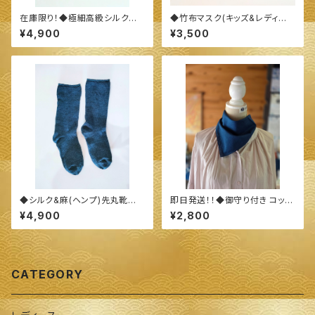
在庫限り！◆極細高級シルク混
◆竹布マスク(キッズ&レディー
の耳当てが付いたマスクになる
スサイズ)◆ ～100%オーガニッ
¥4,900
¥3,500
ネックウォーマー◆ ～100%オ
クすくも使用 醗酵建て伊勢藍染
ーガニックすくも使用 醗酵建て
～
伊勢藍染～
◆シルク&麻(ヘンプ)先丸靴下
即日発送！！◆御守り付き コット
◆ ～100%オーガニックすくも
ンブロード生地 ハンカチーフ&
¥4,900
¥2,800
使用 醗酵建て伊勢藍染～
バンダナ◆ ～100%オーガニッ
クすくも使用 醗酵建て伊勢藍染
～
CATEGORY