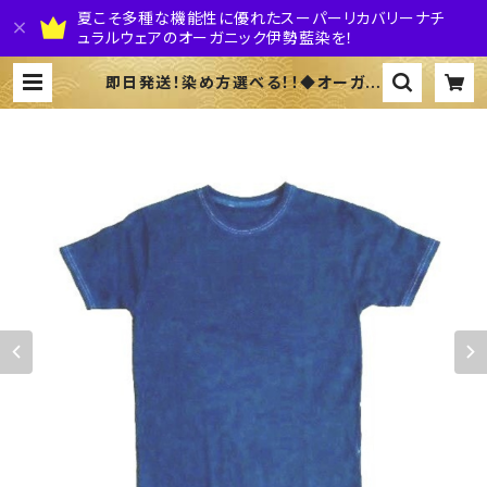
夏こそ多種な機能性に優れたスーパーリカバリーナチ
ュラルウェアのオーガニック伊勢藍染を！
即日発送！染め方選べる！！◆オーガニ
ックコットン Ｔシャツ（Ｌサイズ）長袖
&半袖◆ ～100%オーガニックすくも
使用 醗酵建て伊勢藍染～ | 株式会社
伊勢藍JAPAN